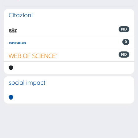
Citazioni
ND
0
ND
social impact
Powered by
IRIS
-
about IRIS
-