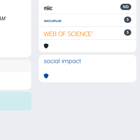
ND
IAM
5
5
social impact