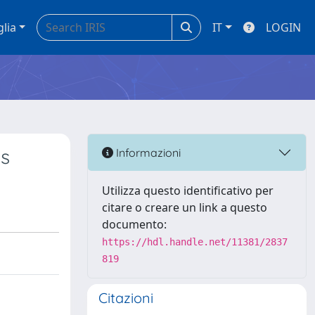
glia
IT
LOGIN
ns
Informazioni
Utilizza questo identificativo per
citare o creare un link a questo
documento:
https://hdl.handle.net/11381/2837
819
Citazioni