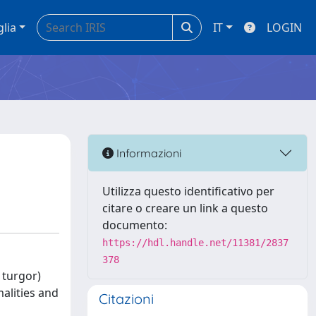
glia
IT
LOGIN
Informazioni
Utilizza questo identificativo per
citare o creare un link a questo
documento:
https://hdl.handle.net/11381/2837
378
 turgor)
alities and
Citazioni