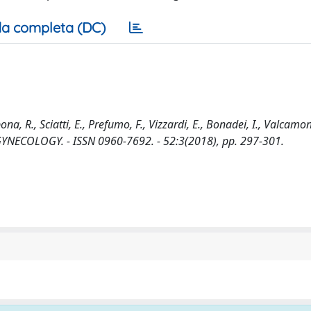
a completa (DC)
a, R., Sciatti, E., Prefumo, F., Vizzardi, E., Bonadei, I., Valcamon
GYNECOLOGY. - ISSN 0960-7692. - 52:3(2018), pp. 297-301.