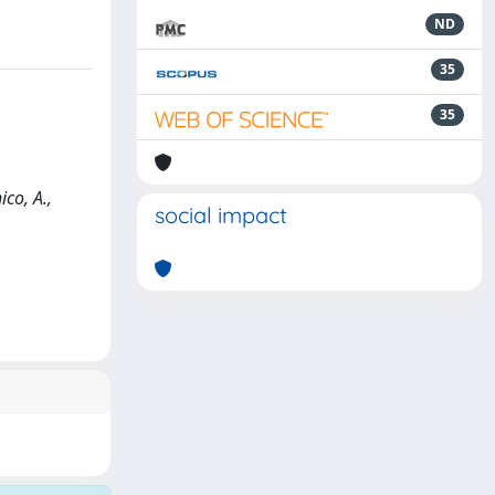
ND
35
35
ico, A.,
social impact