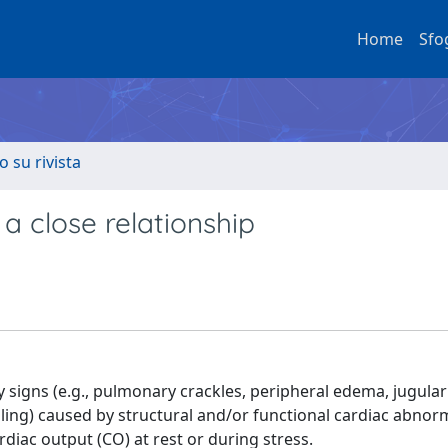
Home
Sfo
o su rivista
 a close relationship
by signs (e.g., pulmonary crackles, peripheral edema, jugular
ling) caused by structural and/or functional cardiac abnorm
diac output (CO) at rest or during stress.