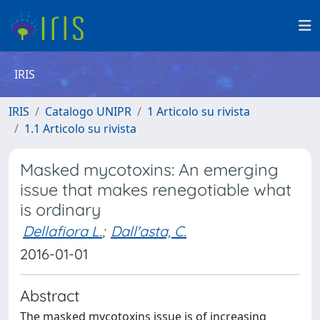
IRIS
IRIS
Catalogo UNIPR
1 Articolo su rivista
1.1 Articolo su rivista
Masked mycotoxins: An emerging
issue that makes renegotiable what
is ordinary
Dellafiora L.
;
Dall'asta, C.
2016-01-01
Abstract
The masked mycotoxins issue is of increasing