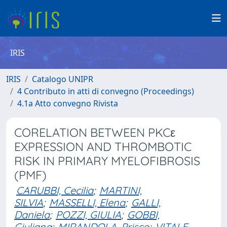
IRIS
IRIS
Catalogo UNIPR
4 Contributo in atti di convegno (Proceedings)
4.1a Atto convegno Rivista
CORELATION BETWEEN PKCε
EXPRESSION AND THROMBOTIC
RISK IN PRIMARY MYELOFIBROSIS
(PMF)
CARUBBI, Cecilia
;
MARTINI,
SILVIA
;
MASSELLI, Elena
;
GALLI,
Daniela
;
POZZI, GIULIA
;
GOBBI,
Giuliana
;
MIRANDOLA, Prisco
;
VITALE,