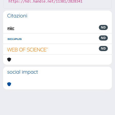
https://hdl.handle.net/11381/2828341
Citazioni
ND
ND
ND
social impact
Powered by
IRIS
-
about IRIS
-