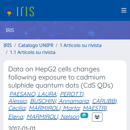
IRIS
IRIS
Catalogo UNIPR
1 Articolo su rivista
1.1 Articolo su rivista
Data on HepG2 cells changes
following exposure to cadmium
sulphide quantum dots (CdS QDs)
PAESANO, LAURA
;
PEROTTI,
Alessio
;
BUSCHINI, Annamaria
;
CARUBBI,
Cecilia
;
MARMIROLI, Marta
;
MAESTRI,
Elena
;
MARMIROLI, Nelson
2017-01-01