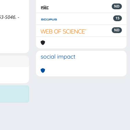
ND
63-5046. -
15
ND
social impact