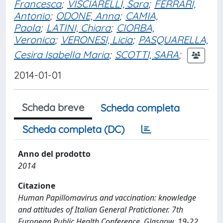
Francesca
;
VISCIARELLI, Sara
;
FERRARI,
Antonio
;
ODONE, Anna
;
CAMIA,
Paola
;
LATINI, Chiara
;
CIORBA,
Veronica
;
VERONESI, Licia
;
PASQUARELLA,
Cesira Isabella Maria
;
SCOTTI, SARA
;
2014-01-01
Scheda breve
Scheda completa
Scheda completa (DC)
Anno del prodotto
2014
Citazione
Human Papillomavirus and vaccination: knowledge
and attitudes of Italian General Pratictioner. 7th
European Public Health Conference, Glasgow, 19-22