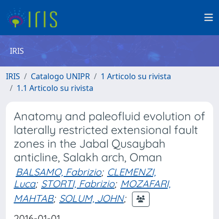
IRIS
IRIS
Catalogo UNIPR
1 Articolo su rivista
1.1 Articolo su rivista
Anatomy and paleofluid evolution of
laterally restricted extensional fault
zones in the Jabal Qusaybah
anticline, Salakh arch, Oman
BALSAMO, Fabrizio
;
CLEMENZI,
Luca
;
STORTI, Fabrizio
;
MOZAFARI,
MAHTAB
;
SOLUM, JOHN
;
2016-01-01