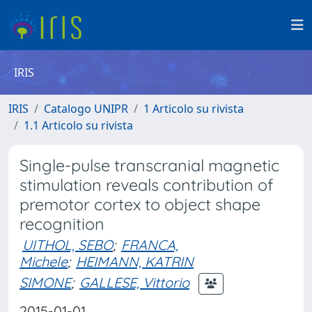
IRIS
IRIS
Catalogo UNIPR
1 Articolo su rivista
1.1 Articolo su rivista
Single-pulse transcranial magnetic
stimulation reveals contribution of
premotor cortex to object shape
recognition
UITHOL, SEBO
;
FRANCA,
Michele
;
HEIMANN, KATRIN
SIMONE
;
GALLESE, Vittorio
2015-01-01