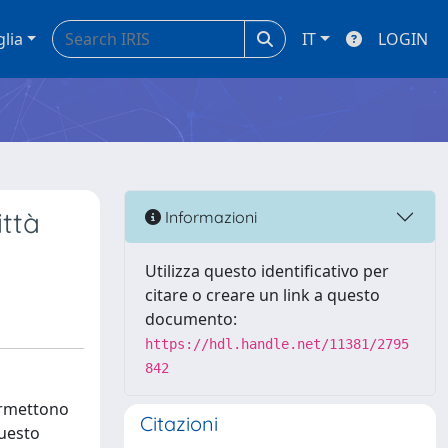
glia
IT
LOGIN
ittà
Informazioni
Utilizza questo identificativo per
citare o creare un link a questo
documento:
https://hdl.handle.net/11381/2795
842
permettono
Citazioni
questo