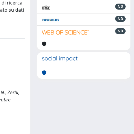
 di ricerca
ND
ato su dati
ND
ND
social impact
N., Zerbi,
tembre