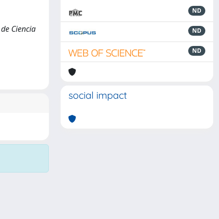
ND
 de Ciencia
ND
ND
social impact