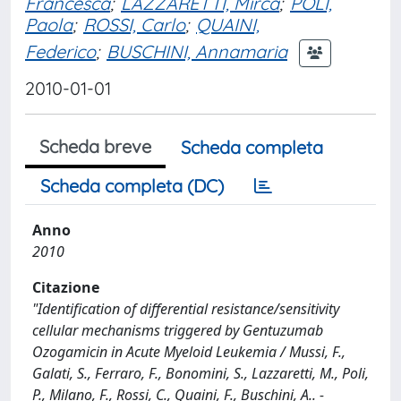
Francesca
;
LAZZARETTI, Mirca
;
POLI,
Paola
;
ROSSI, Carlo
;
QUAINI,
Federico
;
BUSCHINI, Annamaria
2010-01-01
Scheda breve
Scheda completa
Scheda completa (DC)
Anno
2010
Citazione
"Identification of differential resistance/sensitivity
cellular mechanisms triggered by Gentuzumab
Ozogamicin in Acute Myeloid Leukemia / Mussi, F.,
Galati, S., Ferraro, F., Bonomini, S., Lazzaretti, M., Poli,
P., Milano, F., Rossi, C., Quaini, F., Buschini, A.. -