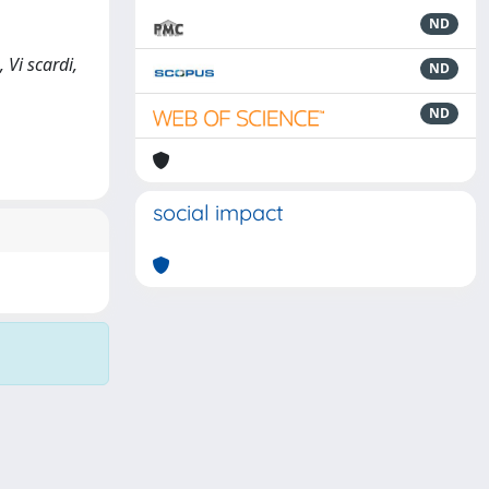
ND
 Vi scardi,
ND
ND
social impact