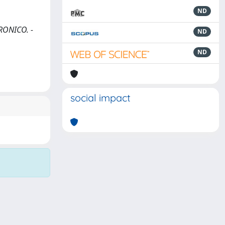
ND
TRONICO. -
ND
ND
social impact