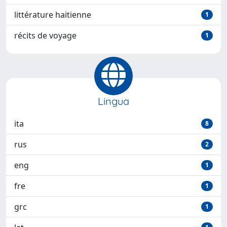
littérature haitienne
1
récits de voyage
1
Lingua
ita
8
rus
2
eng
1
fre
1
grc
1