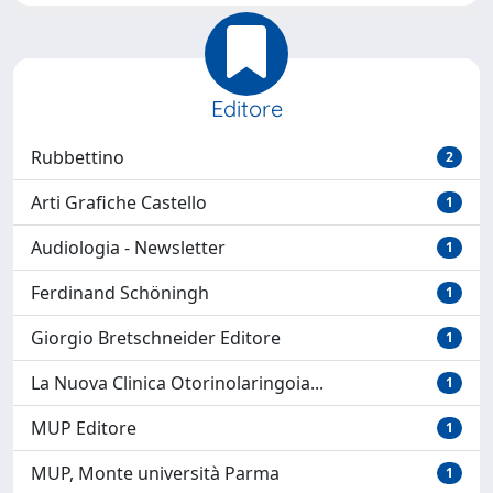
Editore
Rubbettino
2
Arti Grafiche Castello
1
Audiologia - Newsletter
1
Ferdinand Schöningh
1
Giorgio Bretschneider Editore
1
La Nuova Clinica Otorinolaringoia...
1
MUP Editore
1
MUP, Monte università Parma
1