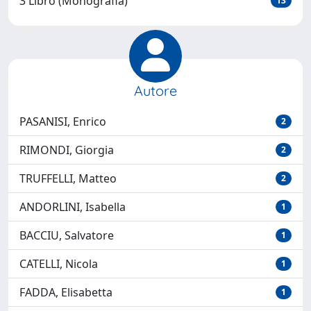
3 Libro (Monografia)
13
Autore
PASANISI, Enrico
2
RIMONDI, Giorgia
2
TRUFFELLI, Matteo
2
ANDORLINI, Isabella
1
BACCIU, Salvatore
1
CATELLI, Nicola
1
FADDA, Elisabetta
1