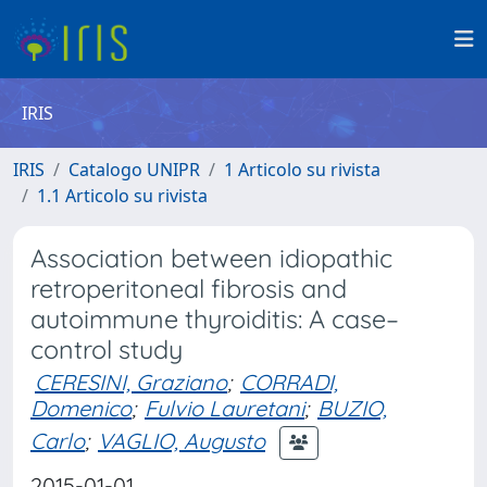
IRIS
IRIS
Catalogo UNIPR
1 Articolo su rivista
1.1 Articolo su rivista
Association between idiopathic
retroperitoneal fibrosis and
autoimmune thyroiditis: A case–
control study
CERESINI, Graziano
;
CORRADI,
Domenico
;
Fulvio Lauretani
;
BUZIO,
Carlo
;
VAGLIO, Augusto
2015-01-01