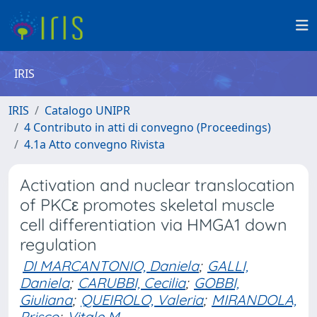
IRIS
IRIS
Catalogo UNIPR
4 Contributo in atti di convegno (Proceedings)
4.1a Atto convegno Rivista
Activation and nuclear translocation
of PKCε promotes skeletal muscle
cell differentiation via HMGA1 down
regulation
DI MARCANTONIO, Daniela
;
GALLI,
Daniela
;
CARUBBI, Cecilia
;
GOBBI,
Giuliana
;
QUEIROLO, Valeria
;
MIRANDOLA,
Prisco
;
Vitale M.