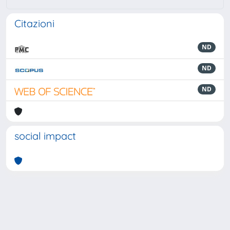
Citazioni
ND
ND
ND
social impact
Powered by
IRIS
-
about IRIS
-