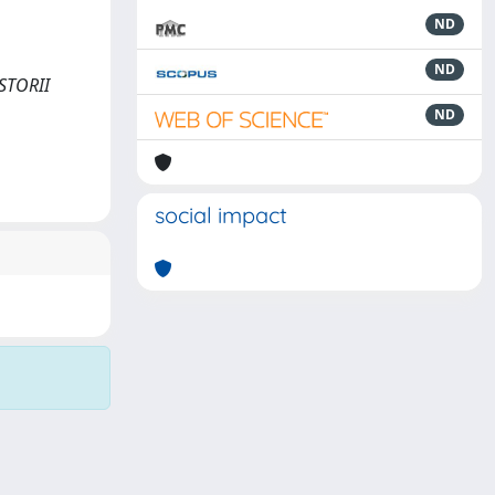
ND
ND
ISTORII
ND
social impact