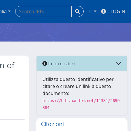
glia
IT
LOGIN
n of
Informazioni
Utilizza questo identificativo per
citare o creare un link a questo
documento:
https://hdl.handle.net/11381/2690
884
Citazioni