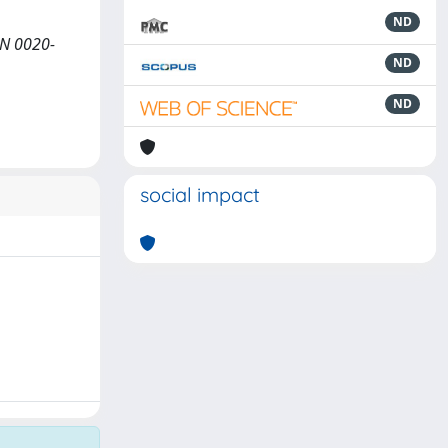
ND
SN 0020-
ND
ND
social impact