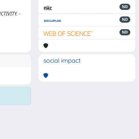
ND
CTIVITY. -
ND
ND
social impact