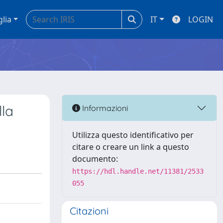
glia
IT
LOGIN
lla
Informazioni
Utilizza questo identificativo per
citare o creare un link a questo
documento:
https://hdl.handle.net/11381/2533
055
Citazioni