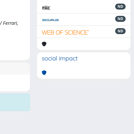
ND
ND
/ Ferrari,
ND
social impact