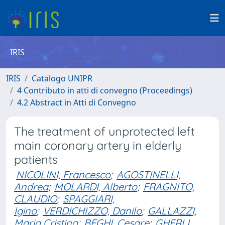
IRIS
IRIS
Catalogo UNIPR
4 Contributo in atti di convegno (Proceedings)
4.2 Abstract in Atti di Convegno
The treatment of unprotected left
main coronary artery in elderly
patients
NICOLINI, Francesco
;
AGOSTINELLI,
Andrea
;
MOLARDI, Alberto
;
FRAGNITO,
CLAUDIO
;
SPAGGIARI,
Igino
;
VERDICHIZZO, Danilo
;
GALLAZZI,
Maria Cristina
;
BEGHI, Cesare
;
GHERLI,