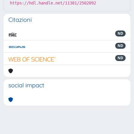
https://hdl.handle.net/11381/2502092
Citazioni
ND
ND
ND
social impact
Powered by
IRIS
-
about IRIS
-