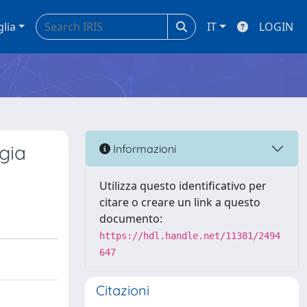
glia
IT
LOGIN
gia
Informazioni
Utilizza questo identificativo per
citare o creare un link a questo
documento:
https://hdl.handle.net/11381/2494
647
Citazioni