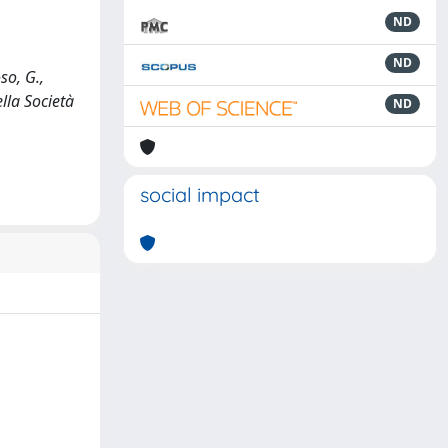
ND
ND
so, G.,
lla Società
ND
social impact