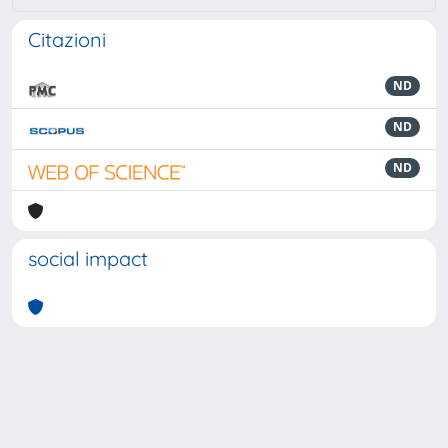
Citazioni
ND
ND
ND
social impact
Powered by
IRIS
-
about IRIS
-
Utilizzo dei cookie
-
Privacy
Copyright © 2026