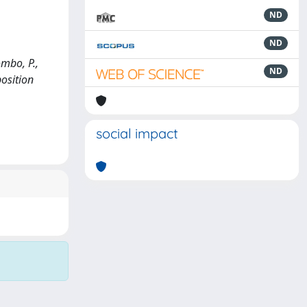
ND
ND
mbo, P.,
ND
osition
social impact