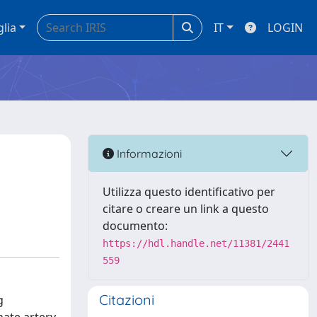
glia
IT
LOGIN
e
Informazioni
Utilizza questo identificativo per
citare o creare un link a questo
documento:
https://hdl.handle.net/11381/2441
559
Citazioni
g