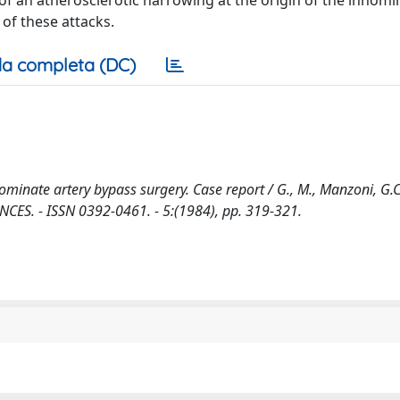
f an atherosclerotic narrowing at the origin of the innomin
of these attacks.
a completa (DC)
nate artery bypass surgery. Case report / G., M., Manzoni, G.C., 
NCES. - ISSN 0392-0461. - 5:(1984), pp. 319-321.