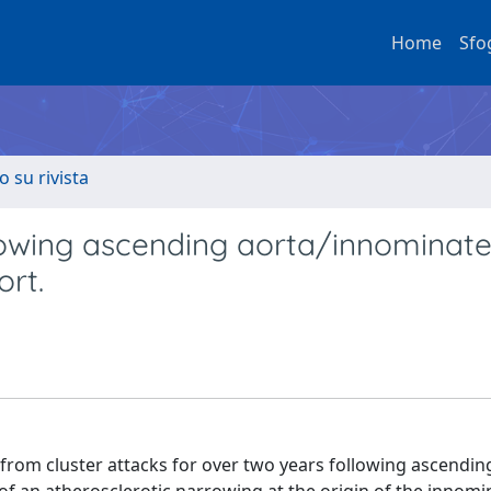
Home
Sfo
o su rivista
llowing ascending aorta/innominat
ort.
from cluster attacks for over two years following ascendin