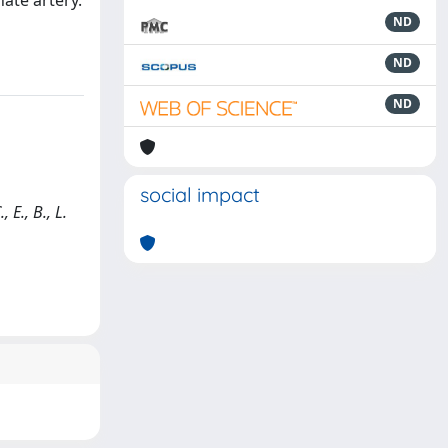
ate artery.
ND
ND
ND
social impact
E., B., L.