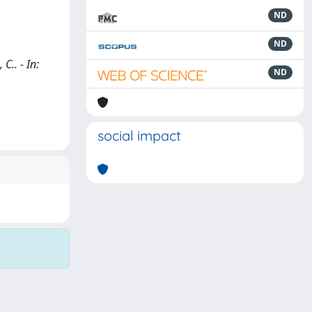
ND
ND
.. - In:
ND
social impact