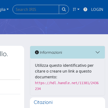
glia
IT
LOGIN
lo.
Informazioni
Utilizza questo identificativo per
citare o creare un link a questo
documento:
https://hdl.handle.net/11381/2436
234
Citazioni