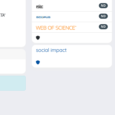
ND
ETA'
ND
ND
social impact