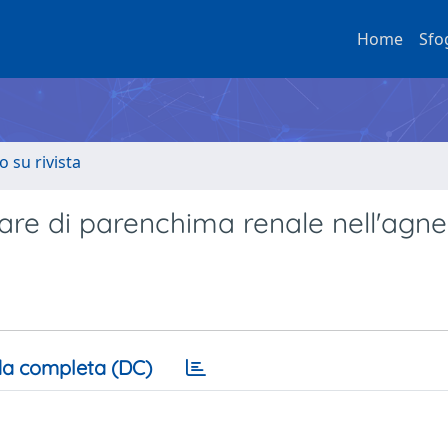
Home
Sfo
o su rivista
re di parenchima renale nell'agnel
a completa (DC)