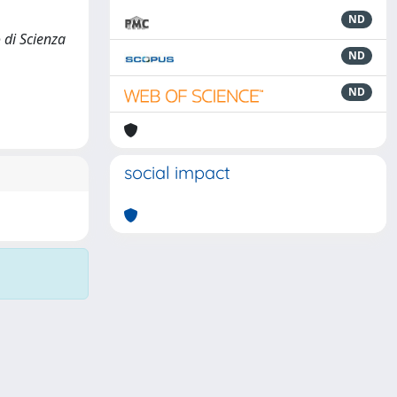
ND
o di Scienza
ND
ND
social impact