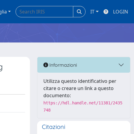
glia
IT
LOGIN
g
Informazioni
Utilizza questo identificativo per
citare o creare un link a questo
documento:
https://hdl.handle.net/11381/2435
748
Citazioni