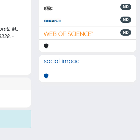
ND
ND
ati, M.,
ND
9338. -
social impact