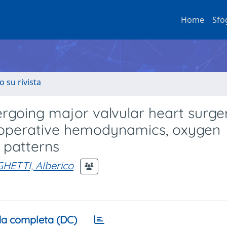
Home
Sfo
o su rivista
ergoing major valvular heart surge
ostoperative hemodynamics, oxygen
n patterns
HETTI, Alberico
a completa (DC)