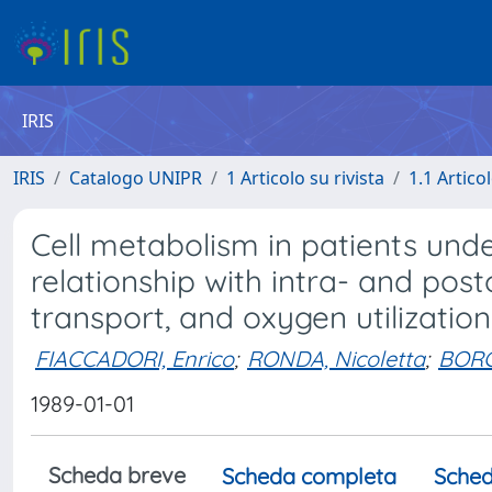
IRIS
IRIS
Catalogo UNIPR
1 Articolo su rivista
1.1 Articol
Cell metabolism in patients und
relationship with intra- and p
transport, and oxygen utilizatio
FIACCADORI, Enrico
;
RONDA, Nicoletta
;
BORG
1989-01-01
Scheda breve
Scheda completa
Sched