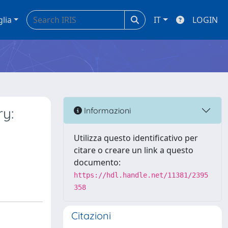
glia
IT
LOGIN
ry:
Informazioni
Utilizza questo identificativo per
citare o creare un link a questo
documento:
https://hdl.handle.net/11381/2395
358
Citazioni