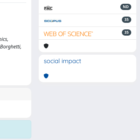
ND
35
35
ics,
, Borghetti,
social impact