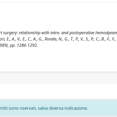
t surgery: relationship with intra- and postoperative hemodynam
 A., V., E., C., A., G., Ronda, N., G., T., P., V., S., P., C., B., F., F.
1989), pp. 1286-1292.
ritti sono riservati, salvo diversa indicazione.