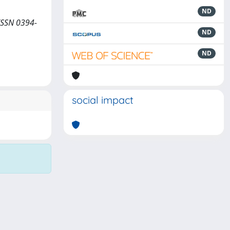
ND
 ISSN 0394-
ND
ND
social impact