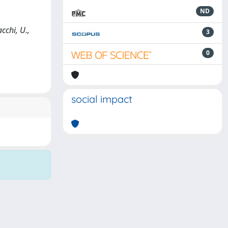
ND
cchi, U.,
3
0
social impact