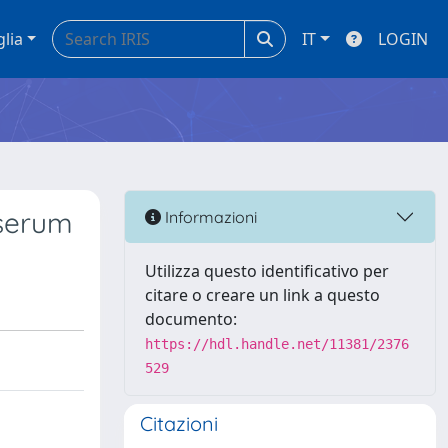
glia
IT
LOGIN
 serum
Informazioni
Utilizza questo identificativo per
citare o creare un link a questo
documento:
https://hdl.handle.net/11381/2376
529
Citazioni