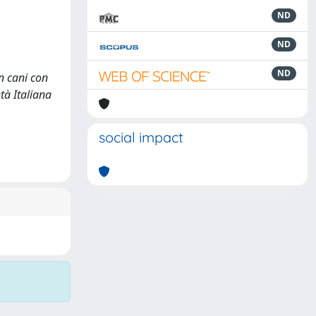
ND
ND
ND
in cani con
età Italiana
social impact