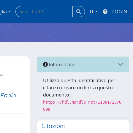
glia
IT
LOGIN
Informazioni
on
Utilizza questo identificativo per
citare o creare un link a questo
 Paolo
documento:
https://hdl.handle.net/11381/2370
898
Citazioni