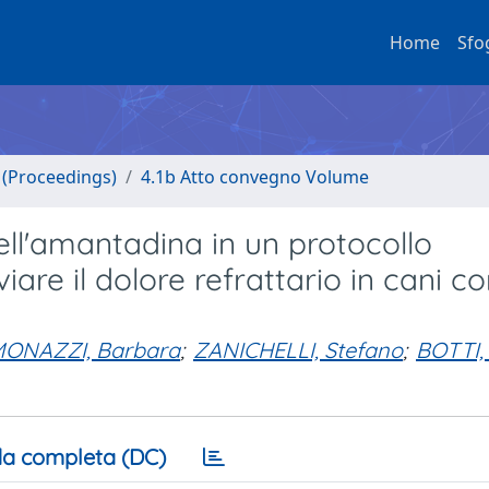
Home
Sfo
o (Proceedings)
4.1b Atto convegno Volume
 dell'amantadina in un protocollo
are il dolore refrattario in cani c
MONAZZI, Barbara
;
ZANICHELLI, Stefano
;
BOTTI,
a completa (DC)