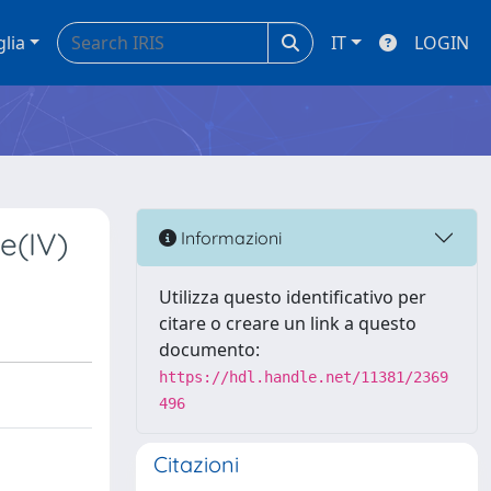
glia
IT
LOGIN
e(IV)
Informazioni
Utilizza questo identificativo per
citare o creare un link a questo
documento:
https://hdl.handle.net/11381/2369
496
Citazioni