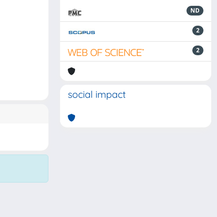
ND
2
2
social impact