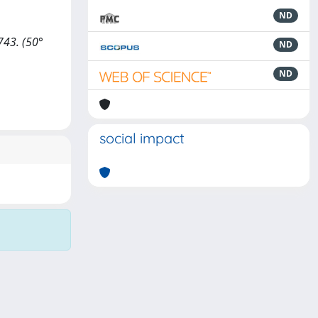
ND
-743. (50°
ND
ND
social impact