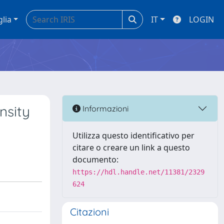
glia
IT
LOGIN
nsity
Informazioni
Utilizza questo identificativo per
citare o creare un link a questo
documento:
https://hdl.handle.net/11381/2329
624
Citazioni