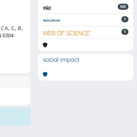
ND
1
h., C., B.,
1
SSN 0304-
social impact