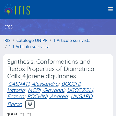
IRIS
IRIS
Catalogo UNIPR
1 Articolo su rivista
1.1 Articolo su rivista
Synthesis, Conformations and
Redox Properties of Diametrical
Calix[4]arene diquinones
CASNATI, Alessandro
;
BOCCHI,
Vittorio
;
MORI, Giovanni
;
UGOZZOLI,
Franco
;
POCHINI, Andrea
;
UNGARO,
Rocco
1993-01-01