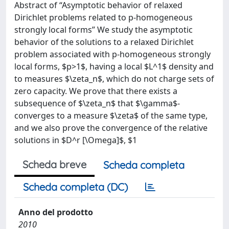
Abstract of “Asymptotic behavior of relaxed
Dirichlet problems related to p-homogeneous
strongly local forms” We study the asymptotic
behavior of the solutions to a relaxed Dirichlet
problem associated with p-homogeneous strongly
local forms, $p>1$, having a local $L^1$ density and
to measures $\zeta_n$, which do not charge sets of
zero capacity. We prove that there exists a
subsequence of $\zeta_n$ that $\gamma$-
converges to a measure $\zeta$ of the same type,
and we also prove the convergence of the relative
solutions in $D^r [\Omega]$, $1
Scheda breve
Scheda completa
Scheda completa (DC)
Anno del prodotto
2010