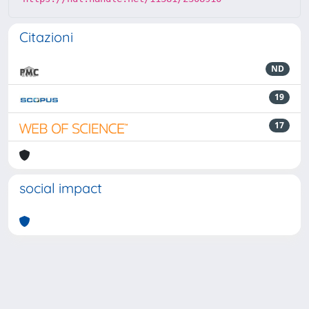
Citazioni
ND
19
17
social impact
Powered by
IRIS
-
about IRIS
-