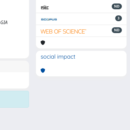
ND
3
OGIA
ND
social impact