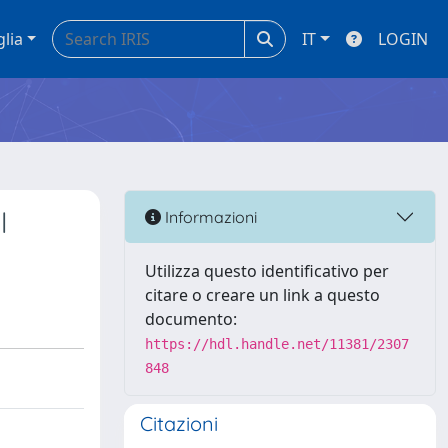
glia
IT
LOGIN
l
Informazioni
Utilizza questo identificativo per
citare o creare un link a questo
documento:
https://hdl.handle.net/11381/2307
848
Citazioni