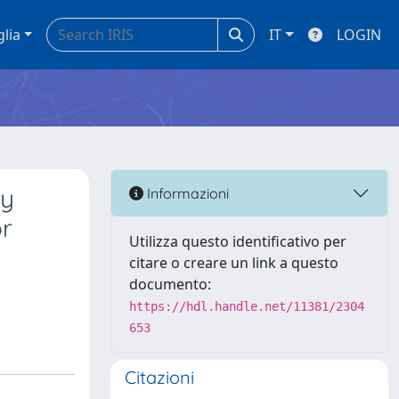
glia
IT
LOGIN
ty
Informazioni
r
Utilizza questo identificativo per
citare o creare un link a questo
documento:
https://hdl.handle.net/11381/2304
653
Citazioni