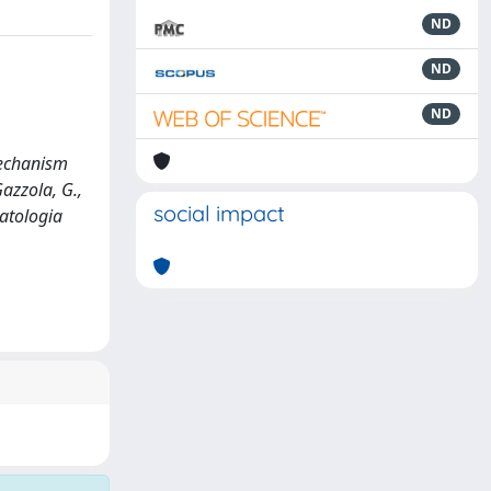
ND
ND
ND
Mechanism
Gazzola, G.,
social impact
Patologia