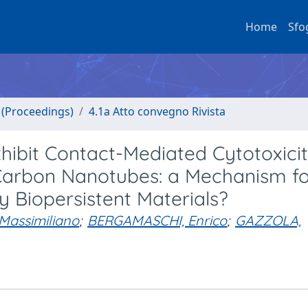
Home
Sfo
o (Proceedings)
4.1a Atto convegno Rivista
xhibit Contact-Mediated Cytotoxici
Carbon Nanotubes: a Mechanism fo
 Biopersistent Materials?
Massimiliano
;
BERGAMASCHI, Enrico
;
GAZZOLA,