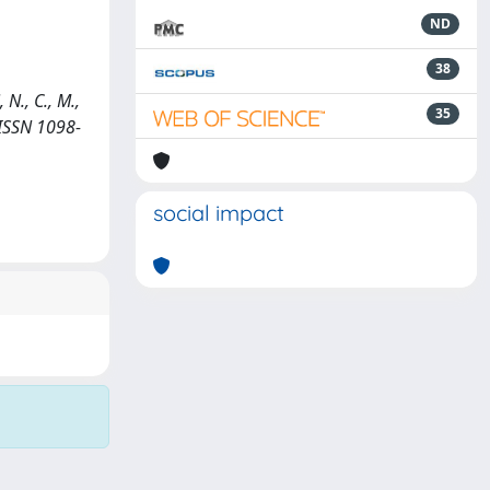
ND
38
 N., C., M.,
35
 ISSN 1098-
social impact