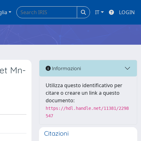
glia
IT
LOGIN
net Mn-
Informazioni
Utilizza questo identificativo per
citare o creare un link a questo
documento:
https://hdl.handle.net/11381/2298
547
Citazioni