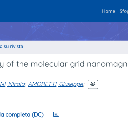
Home
Sfo
o su rivista
udy of the molecular grid nanomag
I, Nicola
;
AMORETTI, Giuseppe
;
a completa (DC)