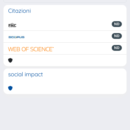
Citazioni
ND
ND
ND
social impact
Powered by
IRIS
-
about IRIS
-
Utilizzo dei cookie
-
Privacy
Copyright © 2026