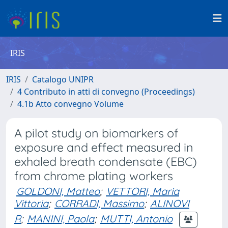
IRIS
IRIS
Catalogo UNIPR
4 Contributo in atti di convegno (Proceedings)
4.1b Atto convegno Volume
A pilot study on biomarkers of
exposure and effect measured in
exhaled breath condensate (EBC)
from chrome plating workers
GOLDONI, Matteo
;
VETTORI, Maria
Vittoria
;
CORRADI, Massimo
;
ALINOVI
R
;
MANINI, Paola
;
MUTTI, Antonio