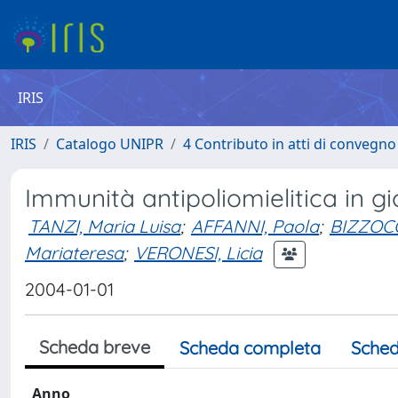
IRIS
IRIS
Catalogo UNIPR
4 Contributo in atti di convegn
Immunità antipoliomielitica in g
TANZI, Maria Luisa
;
AFFANNI, Paola
;
BIZZOCO
Mariateresa
;
VERONESI, Licia
2004-01-01
Scheda breve
Scheda completa
Sched
Anno