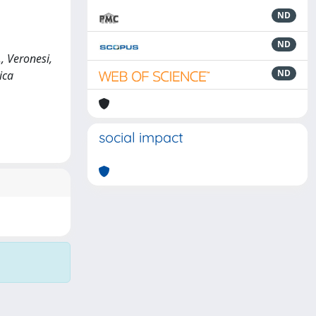
ND
ND
., Veronesi,
ND
ica
social impact