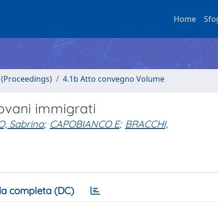
Home
Sfo
o (Proceedings)
4.1b Atto convegno Volume
iovani immigrati
, Sabrina
;
CAPOBIANCO E
;
BRACCHI,
a completa (DC)