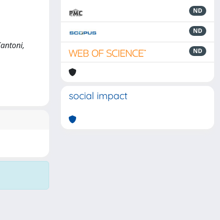
ND
ND
Cantoni,
ND
social impact