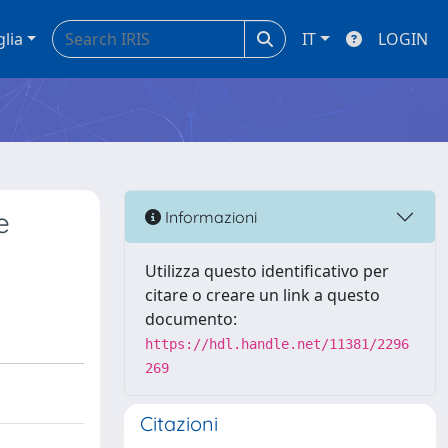
glia
IT
LOGIN
e
Informazioni
Utilizza questo identificativo per
citare o creare un link a questo
documento:
https://hdl.handle.net/11381/2296
269
Citazioni