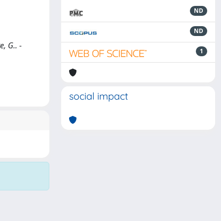
ND
ND
, G.. -
1
social impact