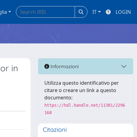
glia
IT
LOGIN
or in
Informazioni
Utilizza questo identificativo per
citare o creare un link a questo
documento:
https://hdl.handle.net/11381/2296
168
Citazioni