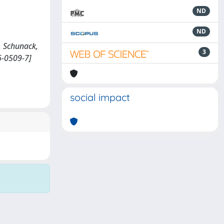
ND
ND
., Schunack,
3
6-0509-7]
social impact